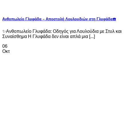
Ανθοπωλείο Γλυφάδα – Αποστολή Λουλουδιών στη Γλυφάδα☎️
✨Ανθοπωλείο Γλυφάδα: Οδηγός για Λουλούδια με Στυλ και
Συναίσθημα Η Γλυφάδα δεν είναι απλά μια [...]
06
Οκτ