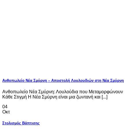
Ανθοπωλείο Νέα Σμύρνη – Αποστολή Λουλουδιών στη Νέα Σμύρνη
Ανθοπωλείο Νέα Σμύρνη: Λουλούδια που Μεταμορφώνουν
Κάθε Στιγμή Η Νέα Σμύρνη είναι μια ζωντανή και [...]
04
Οκτ
Στολισμός Βάπτισης