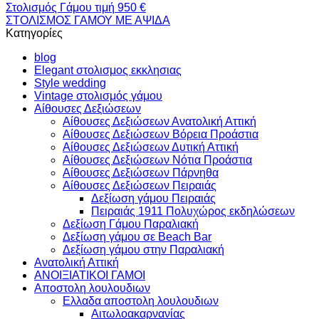
Στολισμός Γάμου τιμή 950 €
ΣΤΟΛΙΣΜΟΣ ΓΑΜΟΥ ΜΕ ΑΨΙΔΑ
Kατηγορίες
blog
Elegant στολισμος εκκλησιας
Style wedding
Vintage στολισμός γάμου
Αίθουσες Δεξιώσεων
Αίθουσες Δεξιώσεων Ανατολική Αττική
Αίθουσες Δεξιώσεων Βόρεια Προάστια
Αίθουσες Δεξιώσεων Δυτική Αττική
Αίθουσες Δεξιώσεων Νότια Προάστια
Αίθουσες Δεξιώσεων Πάρνηθα
Αίθουσες Δεξιώσεων Πειραιάς
Δεξίωση γάμου Πειραιάς
Πειραιάς 1911 Πολυχώρος εκδηλώσεων
Δεξίωση Γάμου Παραλιακή
Δεξίωση γάμου σε Beach Bar
Δεξίωση γάμου στην Παραλιακή
Ανατολική Αττική
ΑΝΟΙΞΙΑΤΙΚΟΙ ΓΑΜΟΙ
Αποστολη λουλουδιων
Ελλαδα αποστολη λουλουδιων
Αιτωλοακαρνανίας