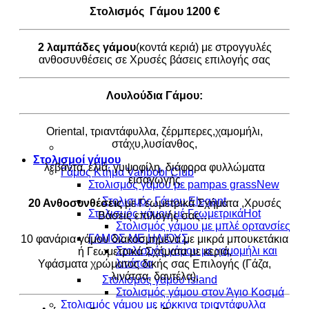
Στολισμός Γάμου 1200 €
2 λαμπάδες γάμου
(κοντά κεριά) με στρογγυλές
ανθοσυνθέσεις σε Χρυσές βάσεις επιλογής σας
Λουλούδια Γάμου:
Oriental, τριαντάφυλλα, ζέρμπερες,χαμομήλι,
στάχυ,λυσίανθος,
Στολισμοί γάμου
λεβάντα, ελιά, γυψοφίλη, διάφορα φυλλώματα
Γάμος Κτήμα Varibobi Club
εισαγωγής
Στολισμός γάμου με pampas grass
Στολισμός Γάμου Elegant
20 Ανθοσυνθέσεις
με Γεωμετρικά Σχήματα ,Χρυσές
Στολισμός γάμου μέ Γεωμετρικά
Βάσεις επιλογής σας…
Στολισμός γάμου με μπλέ ορτανσίες
ΓΑΜΟΣ ΜΕ ΗΛΙΟΥΣ
10 φανάρια γάμου διακοσμημένα με μικρά μπουκετάκια
Στολισμός γάμου με χαμομήλι και
ή Γεωμετρικά Σχήματα με κεριά,
λινάτσα
Υφάσματα χρώματος δικής σας Επιλογής (Γάζα,
λινάτσα, δαντέλα),
Στολισμός γαμου island
Στολισμός γάμου στον Άγιο Κοσμά
Στολισμός γάμου με κόκκινα τριαντάφυλλα