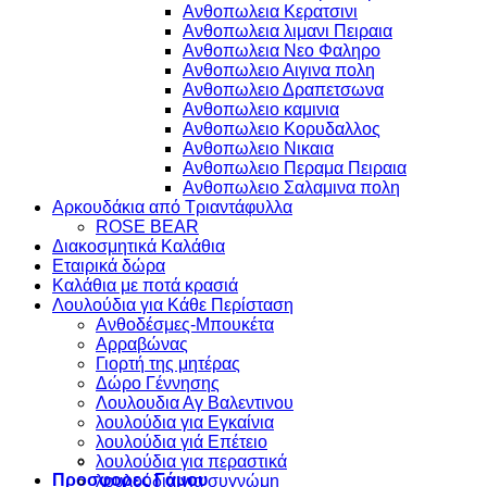
Ανθοπωλεια Κερατσινι
Ανθοπωλεια λιμανι Πειραια
Ανθοπωλεια Νεο Φαληρο
Ανθοπωλειο Αιγινα πολη
Ανθοπωλειο Δραπετσωνα
Ανθοπωλειο καμινια
Ανθοπωλειο Κορυδαλλος
Ανθοπωλειο Νικαια
Ανθοπωλειο Περαμα Πειραια
Ανθοπωλειο Σαλαμινα πολη
Αρκουδάκια από Τριαντάφυλλα
ROSE BEAR
Διακοσμητικά Καλάθια
Εταιρικά δώρα
Καλάθια με ποτά κρασιά
Λουλούδια για Κάθε Περίσταση
Ανθοδέσμες-Μπουκέτα
Αρραβώνας
Γιορτή της μητέρας
Δώρο Γέννησης
Λουλουδια Αγ Βαλεντινου
λουλούδια για Εγκαίνια
λουλούδια γιά Επέτειο
λουλούδια για περαστικά
Προσφορες Γάμου
λουλούδια για συγνώμη