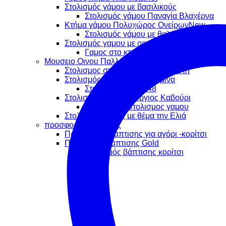
Στολισμός γάμου με βασιλικούς
Στολισμός γάμου Παναγία Βλαχέρνα
Κτήμα γάμου Πολυχώρος Ονείρων
Στολισμός γάμου με θαλασσόξυλα
Στολισμός γαμου με ορτανσίες
Γαμος στο κτημα aqua dream
Μουσειο Οινου Παλλήνη | Κτήμα Γάμου
Στολισμος στο Κτημα Μπραϊμνιωτη
Στολισμός γάμου στη Σαλαμίνα
Στολισμος Κτήμα 48
Στολισμός Άγιος Γεώργιος Καβούρι
Ρομαντικος στολισμος γαμου
Στολισμός Γάμος με θέμα την Ελιά
προσφορες βαπτισης
Προσφορές Βάπτισης για αγόρι -κορίτσι
Προσφορά Βάπτισης Gold
Στολισμός βάπτισης κορίτσι