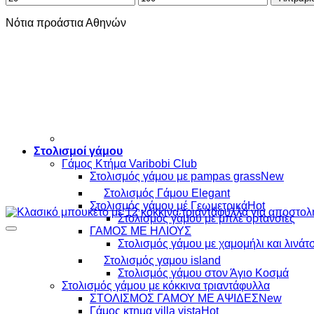
τιμή
τιμή
Νότια προάστια Αθηνών
Στολισμοί γάμου
Γάμος Κτήμα Varibobi Club
Στολισμός γάμου με pampas grass
Στολισμός Γάμου Elegant
Στολισμός γάμου μέ Γεωμετρικά
Στολισμός γάμου με μπλέ ορτανσίες
ΓΑΜΟΣ ΜΕ ΗΛΙΟΥΣ
Στολισμός γάμου με χαμομήλι και λινάτ
Στολισμός γαμου island
Στολισμός γάμου στον Άγιο Κοσμά
Στολισμός γάμου με κόκκινα τριαντάφυλλα
ΣΤΟΛΙΣΜΟΣ ΓΑΜΟΥ ΜΕ ΑΨΙΔΕΣ
Γάμος κτημα villa vista