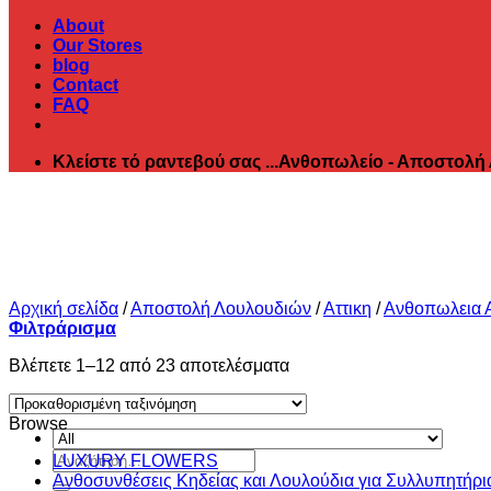
About
Our Stores
blog
Contact
FAQ
Κλείστε τό ραντεβού σας ...Ανθοπωλείο - Αποστολή
Αρχική σελίδα
/
Αποστολή Λουλουδιών
/
Αττικη
/
Ανθοπωλεια 
Φιλτράρισμα
Βλέπετε 1–12 από 23 αποτελέσματα
Browse
Αναζήτηση
LUXURY FLOWERS
για:
Ανθοσυνθέσεις Κηδείας και Λουλούδια για Συλλυπητήρι