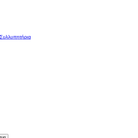
 Συλλυπητήρια
σμα