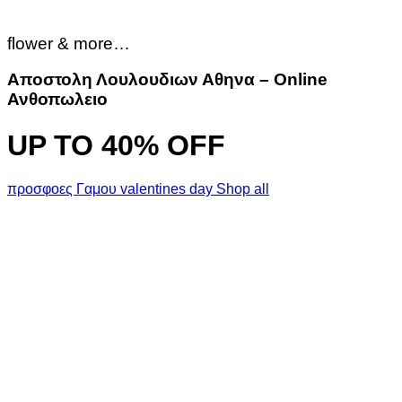
flower & more…
Αποστολη Λουλουδιων Αθηνα – Online
Ανθοπωλειο
UP TO 4
0% OFF
προσφοες Γαμου
valentines day
Shop all