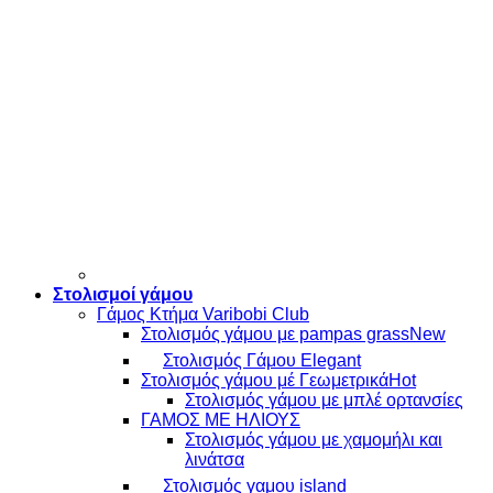
Στολισμοί γάμου
Γάμος Κτήμα Varibobi Club
Στολισμός γάμου με pampas grass
Στολισμός Γάμου Elegant
Στολισμός γάμου μέ Γεωμετρικά
Στολισμός γάμου με μπλέ ορτανσίες
ΓΑΜΟΣ ΜΕ ΗΛΙΟΥΣ
Στολισμός γάμου με χαμομήλι και
λινάτσα
Στολισμός γαμου island