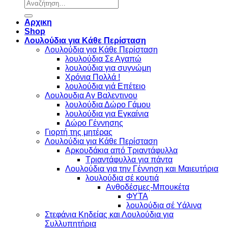
Αναζήτηση
για:
Αρχικη
Shop
Λουλούδια για Κάθε Περίσταση
Λουλούδια για Κάθε Περίσταση
λουλούδια Σε Αγαπώ
λουλούδια για συγνώμη
Χρόνια Πολλά !
λουλούδια γιά Επέτειο
Λουλουδια Αγ Βαλεντινου
λουλούδια Δώρο Γάμου
λουλούδια για Εγκαίνια
Δώρο Γέννησης
Γιορτή της μητέρας
Λουλούδια για Κάθε Περίσταση
Αρκουδάκια από Τριαντάφυλλα
Τριαντάφυλλα για πάντα
Λουλούδια για την Γέννηση και Μαιευτήρια
λουλούδια σέ κουτιά
Ανθοδέσμες-Μπουκέτα
ΦΥΤΑ
λουλούδια σέ Υάλινα
Στεφάνια Κηδείας και Λουλούδια για
Συλλυπητήρια