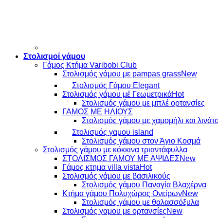
Στολισμοί γάμου
Γάμος Κτήμα Varibobi Club
Στολισμός γάμου με pampas grass
Στολισμός Γάμου Elegant
Στολισμός γάμου μέ Γεωμετρικά
Στολισμός γάμου με μπλέ ορτανσίες
ΓΑΜΟΣ ΜΕ ΗΛΙΟΥΣ
Στολισμός γάμου με χαμομήλι και λινάτ
Στολισμός γαμου island
Στολισμός γάμου στον Άγιο Κοσμά
Στολισμός γάμου με κόκκινα τριαντάφυλλα
ΣΤΟΛΙΣΜΟΣ ΓΑΜΟΥ ΜΕ ΑΨΙΔΕΣ
Γάμος κτημα villa vista
Στολισμός γάμου με βασιλικούς
Στολισμός γάμου Παναγία Βλαχέρνα
Κτήμα γάμου Πολυχώρος Ονείρων
Στολισμός γάμου με θαλασσόξυλα
Στολισμός γαμου με ορτανσίες