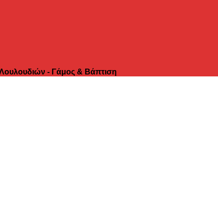
 Λουλουδιών - Γάμος & Βάπτιση