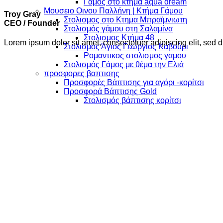
Γαμος στο κτημα aqua dream
Μουσειο Οινου Παλλήνη | Κτήμα Γάμου
Troy Gray
Στολισμος στο Κτημα Μπραϊμνιωτη
CEO / Founder
Στολισμός γάμου στη Σαλαμίνα
Στολισμος Κτήμα 48
Lorem ipsum dolor sit amet, consectetuer adipiscing elit, se
Στολισμός Άγιος Γεώργιος Καβούρι
Ρομαντικος στολισμος γαμου
Στολισμός Γάμος με θέμα την Ελιά
προσφορες βαπτισης
Προσφορές Βάπτισης για αγόρι -κορίτσι
Προσφορά Βάπτισης Gold
Στολισμός βάπτισης κορίτσι