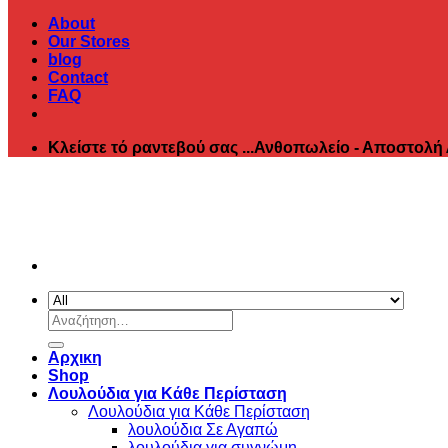
About
Our Stores
blog
Contact
FAQ
Κλείστε τό ραντεβού σας ...Ανθοπωλείο - Αποστολή
Αναζήτηση
για:
Αρχικη
Shop
Λουλούδια για Κάθε Περίσταση
Λουλούδια για Κάθε Περίσταση
λουλούδια Σε Αγαπώ
λουλούδια για συγνώμη