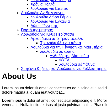
Χρόνια Πολλά !
λουλούδια γιά Επέτειο
Λουλουδια Αγ Βαλεντινου
λουλούδια Δώρο Γάμου
λουλούδια για Εγκαίνια
Δώρο Γέννησης
Γιορτή της μητέρας
Λουλούδια για Κάθε Περίσταση
Αρκουδάκια από Τριαντάφυλλα
Τριαντάφυλλα για πάντα
Λουλούδια για την Γέννηση και Μαιευτήρια
λουλούδια σέ κουτιά
Ανθοδέσμες-Μπουκέτα
ΦΥΤΑ
λουλούδια σέ Υάλινα
Στεφάνια Κηδείας και Λουλούδια για Συλλυπητήρια
About Us
Lorem ipsum dolor sit amet, consectetuer adipiscing elit, sed
dolore magna aliquam erat volutpat….
Lorem ipsum
dolor sit amet, consectetur adipiscing elit. Morbi
venenatis. Nulla tristique risus ut justo pulvinar mattis. Phase