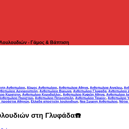
 Λουλουδιών - Γάμος & Βάπτιση
εντη Ανθοπωλειο
,
Αλιμος Ανθοπωλειο
,
Ανθοπωλεια Αθηνα
,
Ανθοπωλεια Αιγαλεω
,
Ανθ
νθοπωλειο Αργυρουπολη
,
Ανθοπωλειο Βυρωνα
,
Ανθοπωλειο Γλυφαδα
,
Ανθοπωλειο 
ιο Κερατσινι
,
Ανθοπωλειο Κορυδαλλος
,
Ανθοπωλειο Κυψελη Αθηνα
,
Ανθοπωλειο λι
Ανθοπωλειο Περιστερι
,
Ανθοπωλειο Πετρουπολη
,
Ανθοπωλειο Ταυρος
,
Ανθοπωλειο 
ά προάστια Αθηνών
,
Ελλαδα αποστολη λουλουδιων
,
Νεα Σμυρνη Ανθοπωλειο
,
Νότια
υλουδιών στη Γλυφάδα☎️