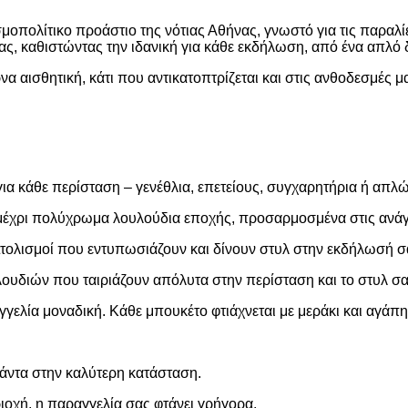
οπολίτικο προάστιο της νότιας Αθήνας, γνωστό για τις παραλίε
ς, καθιστώντας την ιδανική για κάθε εκδήλωση, από ένα απλό 
α αισθητική, κάτι που αντικατοπτρίζεται και στις ανθοδεσμές μ
α κάθε περίσταση – γενέθλια, επετείους, συγχαρητήρια ή απλώς
μέχρι πολύχρωμα λουλούδια εποχής, προσαρμοσμένα στις ανάγ
Στολισμοί που εντυπωσιάζουν και δίνουν στυλ στην εκδήλωσή σ
υδιών που ταιριάζουν απόλυτα στην περίσταση και το στυλ σα
γελία μοναδική. Κάθε μπουκέτο φτιάχνεται με μεράκι και αγάπη
άντα στην καλύτερη κατάσταση.
ιοχή, η παραγγελία σας φτάνει γρήγορα.