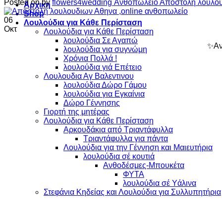
Posted on
by
flowers4wedding Ανθοπωλείο Αποστολή λουλο
Αρχικη
Shop
06
Λουλούδια για Κάθε Περίσταση
Οκτ
Λουλούδια για Κάθε Περίσταση
λουλούδια Σε Αγαπώ
✨Αν
λουλούδια για συγνώμη
Χρόνια Πολλά !
λουλούδια γιά Επέτειο
Λουλουδια Αγ Βαλεντινου
λουλούδια Δώρο Γάμου
λουλούδια για Εγκαίνια
Δώρο Γέννησης
Γιορτή της μητέρας
Λουλούδια για Κάθε Περίσταση
Αρκουδάκια από Τριαντάφυλλα
Τριαντάφυλλα για πάντα
Λουλούδια για την Γέννηση και Μαιευτήρια
λουλούδια σέ κουτιά
Ανθοδέσμες-Μπουκέτα
ΦΥΤΑ
λουλούδια σέ Υάλινα
Στεφάνια Κηδείας και Λουλούδια για Συλλυπητήρια