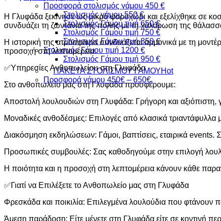
Προσφορά στολισμός γάμου 450 €
Στολισμός γάμου 550 €
Η Γλυφάδα ξεκίνησε ως μικρό ψαροχώρι και εξελίχθηκε σε κοσμ
Στολισμός Γάμου τιμή 650 €
συνδυάζει τη ζωντάνια της πόλης με τη χαλάρωση της θάλασσα
Στολισμός Γάμου τιμή 750 €
Στολισμός Γάμου τιμή 850 €
Η ιστορική της ατμόσφαιρα συνδυάζεται αρμονικά με τη μοντέρν
Στολισμός Γάμου τιμή 1200 €
προσοχή στη λεπτομέρεια.
Στολισμός Γάμου τιμή 950 €
✅Υπηρεσίες Ανθοπωλείου στη Γλυφάδα
ΠΑΚΕΤΑ ΣΤΟΛΙΣΜΟΥ ΓΑΜΟΥ
Προσφορά γάμου 450€ – 650€.
Στο ανθοπωλείο μας στη Γλυφάδα προσφέρουμε:
Αποστολή λουλουδιών στη Γλυφάδα: Γρήγορη και αξιόπιστη, γι
Μοναδικές ανθοδέσμες: Επιλογές από κλασικά τριαντάφυλλα 
Διακόσμηση εκδηλώσεων: Γάμοι, βαπτίσεις, εταιρικά events. 
Προσωπικές συμβουλές: Σας καθοδηγούμε στην επιλογή λουλο
Η ποιότητα και η προσοχή στη λεπτομέρεια κάνουν κάθε παραγ
✅Γιατί να Επιλέξετε το Ανθοπωλείο μας στη Γλυφάδα
Φρεσκάδα και ποικιλία: Επιλεγμένα λουλούδια που φτάνουν π
Άμεση παράδοση: Είτε μένετε στη Γλυφάδα είτε σε κοντινή περ