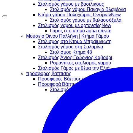
Στολισμός γάμου με βασιλικούς
Στολισμός γάμου Παναγία Βλαχέρνα
Κτήμα γάμου Πολυχώρος Ονείρων
Στολισμός γάμου με θαλασσόξυλα
Στολισμός γαμου με ορτανσίες
Γαμος στο κτημα aqua dream
Μουσειο Οινου Παλλήνη | Κτήμα Γάμου
Στολισμος στο Κτημα Μπραϊμνιωτη
Στολισμός γάμου στη Σαλαμίνα
Στολισμος Κτήμα 48
Στολισμός Άγιος Γεώργιος Καβούρι
Ρομαντικος στολισμος γαμου
Στολισμός Γάμος με θέμα την Ελιά
προσφορες βαπτισης
Προσφορές Βάπτισης για αγόρι -κορίτσι
Προσφορά Βάπτισης Gold
Στολισμός βάπτισης κορίτσι