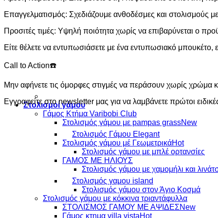
Επαγγελματισμός: Σχεδιάζουμε ανθοδέσμες και στολισμούς με 
Προσιτές τιμές: Υψηλή ποιότητα χωρίς να επιβαρύνεται ο πρ
Είτε θέλετε να εντυπωσιάσετε με ένα εντυπωσιακό μπουκέτο, ε
Call to Action☎️
Μην αφήνετε τις όμορφες στιγμές να περάσουν χωρίς χρώμα κα
Εγγραφείτε στο newsletter μας για να λαμβάνετε πρώτοι ειδικ
Στολισμοί γάμου
Γάμος Κτήμα Varibobi Club
Στολισμός γάμου με pampas grass
Στολισμός Γάμου Elegant
Στολισμός γάμου μέ Γεωμετρικά
Στολισμός γάμου με μπλέ ορτανσίες
ΓΑΜΟΣ ΜΕ ΗΛΙΟΥΣ
Στολισμός γάμου με χαμομήλι και λινάτ
Στολισμός γαμου island
Στολισμός γάμου στον Άγιο Κοσμά
Στολισμός γάμου με κόκκινα τριαντάφυλλα
ΣΤΟΛΙΣΜΟΣ ΓΑΜΟΥ ΜΕ ΑΨΙΔΕΣ
Γάμος κτημα villa vista