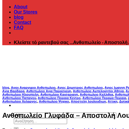
About
Our Stores
blog
Contact
FAQ
Κλείστε τό ραντεβού σας ...Ανθοπωλείο - Αποστολή
blog
,
Αγιοι Αναργυροι Ανθοπωλειο
,
Αγιος Δημητριος Ανθοπωλειο
,
Αγιος Ιωαννη Ρ
Αγια Βαρβαρα
,
Ανθοπωλειο Αγια Παρασκευη
,
Ανθοπωλειο Αμπελοκηποι Αθηνα
,
Α
Ανθοπωλειο Ηλιουπολη
,
Ανθοπωλειο Καισαριανη
,
Ανθοπωλειο Καλλιθεα
,
Ανθοπωλε
Ανθοπωλειο Παπαγου
,
Ανθοπωλειο Πειραια Κεντρο
,
Ανθοπωλειο Περαμα Πειραια
,
Ανθοπωλειο Χολαργος
,
Ανθοπωλειο Ψυχικο
,
Αποστολη λουλουδιων
,
Αττικη
,
Δυτικ
Ανθοπωλείο Γλυφάδα – Αποστολή Λο
Αναζήτηση
για: