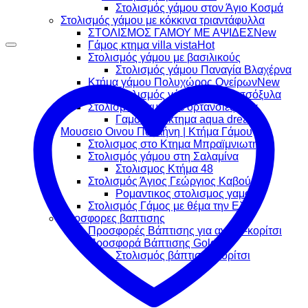
Στολισμός γάμου στον Άγιο Κοσμά
Στολισμός γάμου με κόκκινα τριαντάφυλλα
ΣΤΟΛΙΣΜΟΣ ΓΑΜΟΥ ΜΕ ΑΨΙΔΕΣ
Γάμος κτημα villa vista
Στολισμός γάμου με βασιλικούς
Στολισμός γάμου Παναγία Βλαχέρνα
Κτήμα γάμου Πολυχώρος Ονείρων
Στολισμός γάμου με θαλασσόξυλα
Στολισμός γαμου με ορτανσίες
Γαμος στο κτημα aqua dream
Μουσειο Οινου Παλλήνη | Κτήμα Γάμου
Στολισμος στο Κτημα Μπραϊμνιωτη
Στολισμός γάμου στη Σαλαμίνα
Στολισμος Κτήμα 48
Στολισμός Άγιος Γεώργιος Καβούρι
Ρομαντικος στολισμος γαμου
Στολισμός Γάμος με θέμα την Ελιά
προσφορες βαπτισης
Προσφορές Βάπτισης για αγόρι -κορίτσι
Προσφορά Βάπτισης Gold
Στολισμός βάπτισης κορίτσι