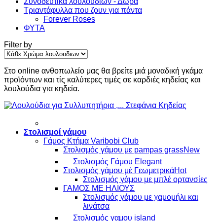
Συνοδευτικά λουλουδιων - Δώρα
Τριαντάφυλλα που ζουν για πάντα
Forever Roses
ΦΥΤΑ
Filter by
Στο online ανθοπωλείο μας θα βρείτε μιά μοναδική γκάμα
προϊόντων και τίς καλύτερες τιμές σε καρδιές κηδείας και
λουλούδια για κηδεία.
Στολισμοί γάμου
Γάμος Κτήμα Varibobi Club
Στολισμός γάμου με pampas grass
Στολισμός Γάμου Elegant
Στολισμός γάμου μέ Γεωμετρικά
Στολισμός γάμου με μπλέ ορτανσίες
ΓΑΜΟΣ ΜΕ ΗΛΙΟΥΣ
Στολισμός γάμου με χαμομήλι και
λινάτσα
Στολισμός γαμου island