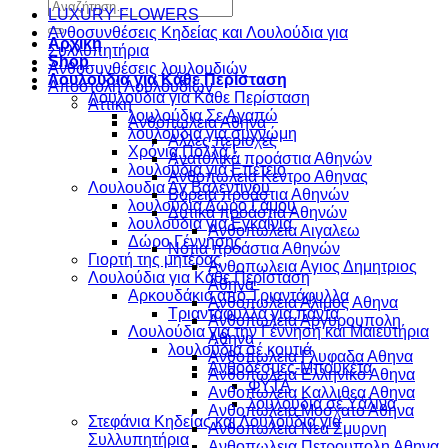
Αναζήτηση
LUXURY FLOWERS
για:
Ανθοσυνθέσεις Κηδείας και Λουλούδια για
Αρχικη
Συλλυπητήρια
Shop
Ανθοσυνθέσεις λουλουδιών
Λουλούδια για Κάθε Περίσταση
Αποστολή Λουλουδιών
Λουλούδια για Κάθε Περίσταση
Αττικη
λουλούδια Σε Αγαπώ
Ανθοπωλεια Αθηνα
λουλούδια για συγνώμη
Αλλες περιοχες
Χρόνια Πολλά !
Ανατολικά προάστια Αθηνών
λουλούδια γιά Επέτειο
Ανθοπωλεια Κεντρο Αθηνας
Λουλουδια Αγ Βαλεντινου
Βόρεια προάστια Αθηνών
λουλούδια Δώρο Γάμου
Δυτικά προάστια Αθηνών
λουλούδια για Εγκαίνια
Ανθοπωλεια Αιγαλεω
Δώρο Γέννησης
Νότια προάστια Αθηνών
Γιορτή της μητέρας
Ανθοπωλεια Αγιος Δημητριος
Λουλούδια για Κάθε Περίσταση
Αθηνα
Αρκουδάκια από Τριαντάφυλλα
Ανθοπωλεια Αλιμος Αθηνα
Τριαντάφυλλα για πάντα
Ανθοπωλεια Αργυρουπολη
Λουλούδια για την Γέννηση και Μαιευτήρια
Αθηνα
λουλούδια σέ κουτιά
Ανθοπωλεια Γλυφαδα Αθηνα
Ανθοδέσμες-Μπουκέτα
Ανθοπωλεια Ελληνικο Αθηνα
ΦΥΤΑ
Ανθοπωλεια Καλλιθεα Αθηνα
λουλούδια σέ Υάλινα
Ανθοπωλεια Μοσχατο Αθηνα
Στεφάνια Κηδείας και Λουλούδια για
Ανθοπωλεια Νεα Σμυρνη
Συλλυπητήρια
Ανθοπωλεια Πετρουπολη Αθηνα