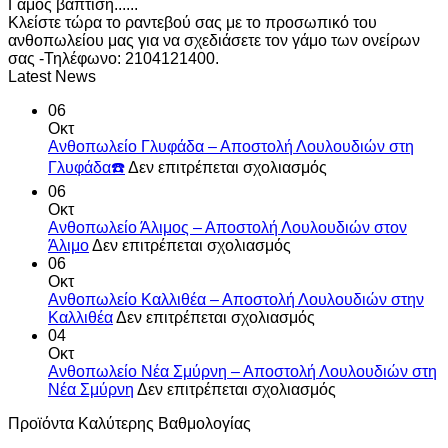
Γάμος βάπτιση......
Κλείστε τώρα το ραντεβού σας με το προσωπικό του
ανθοπωλείου μας για να σχεδιάσετε τον γάμο των ονείρων
σας -Τηλέφωνο: 2104121400.
Latest News
06
Οκτ
Ανθοπωλείο Γλυφάδα – Αποστολή Λουλουδιών στη
στο
Γλυφάδα☎️
Δεν επιτρέπεται σχολιασμός
Ανθοπωλείο
06
Γλυφάδα
Οκτ
–
Ανθοπωλείο Άλιμος – Αποστολή Λουλουδιών στον
Αποστολή
στο
Άλιμο
Δεν επιτρέπεται σχολιασμός
Λουλουδιών
Ανθοπωλείο
06
στη
Άλιμος
Οκτ
Γλυφάδα☎️
–
Ανθοπωλείο Καλλιθέα – Αποστολή Λουλουδιών στην
Αποστολή
στο
Καλλιθέα
Δεν επιτρέπεται σχολιασμός
Λουλουδιών
Ανθοπωλείο
04
στον
Καλλιθέα
Οκτ
Άλιμο
–
Ανθοπωλείο Νέα Σμύρνη – Αποστολή Λουλουδιών στη
Αποστολή
στο
Νέα Σμύρνη
Δεν επιτρέπεται σχολιασμός
Λουλουδιών
Ανθοπωλείο
Προϊόντα Καλύτερης Βαθμολογίας
στην
Νέα
Καλλιθέα
Σμύρνη