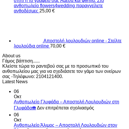
σπίτι ή το γραφείο σας Αμεσα και φθηνά. Στο
ανθοπωλείο flowers4wedding παραγγείλετε
ανθοδέσμες
25,00
€
Αποστολή λουλουδιών online - Στείλτε
λουλούδια online
70,00
€
About us
Γάμος βάπτιση......
Κλείστε τώρα το ραντεβού σας με το προσωπικό του
ανθοπωλείου μας για να σχεδιάσετε τον γάμο των ονείρων
σας -Τηλέφωνο: 2104121400.
Latest News
06
Οκτ
Ανθοπωλείο Γλυφάδα – Αποστολή Λουλουδιών στη
στο
Γλυφάδα☎️
Δεν επιτρέπεται σχολιασμός
Ανθοπωλείο
06
Γλυφάδα
Οκτ
–
Ανθοπωλείο Άλιμος – Αποστολή Λουλουδιών στον
Αποστολή