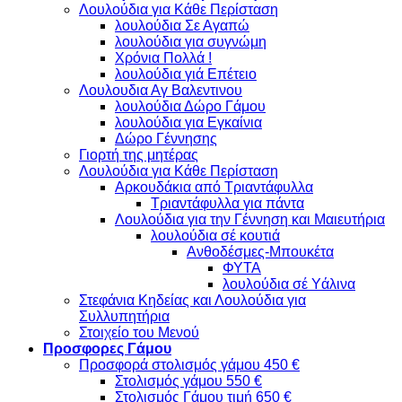
Λουλούδια για Κάθε Περίσταση
λουλούδια Σε Αγαπώ
λουλούδια για συγνώμη
Χρόνια Πολλά !
λουλούδια γιά Επέτειο
Λουλουδια Αγ Βαλεντινου
λουλούδια Δώρο Γάμου
λουλούδια για Εγκαίνια
Δώρο Γέννησης
Γιορτή της μητέρας
Λουλούδια για Κάθε Περίσταση
Αρκουδάκια από Τριαντάφυλλα
Τριαντάφυλλα για πάντα
Λουλούδια για την Γέννηση και Μαιευτήρια
λουλούδια σέ κουτιά
Ανθοδέσμες-Μπουκέτα
ΦΥΤΑ
λουλούδια σέ Υάλινα
Στεφάνια Κηδείας και Λουλούδια για
Συλλυπητήρια
Στοιχείο του Μενού
Προσφορες Γάμου
Προσφορά στολισμός γάμου 450 €
Στολισμός γάμου 550 €
Στολισμός Γάμου τιμή 650 €