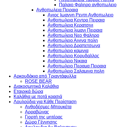
Παλαιο Φαληρο ανθοπωλειο
Ανθοπωλεια Πειραια
Αγιος Ιωαννη Ρεντη Ανθοπωλειο
Ανθοπωλεια Κεντρο Πειραια
Ανθοπωλεια Κερατσινι
Ανθοπωλεια λιμανι Πειραια
Ανθοπωλεια Νεο Φαληρο
Ανθοπωλειο Αιγινα πολη
Ανθοπωλειο Δραπετσωνα
Ανθοπωλειο καμινια
Ανθοπωλειο Κορυδαλλος
Ανθοπωλειο Νικαια
Ανθοπωλειο Περαμα Πειραια
Ανθοπωλειο Σαλαμινα πολη
Αρκουδάκια από Τριαντάφυλλα
ROSE BEAR
Διακοσμητικά Καλάθια
Εταιρικά δώρα
Καλάθια με ποτά κρασιά
Λουλούδια για Κάθε Περίσταση
Ανθοδέσμες-Μπουκέτα
Αρραβώνας
Γιορτή της μητέρας
Δώρο Γέννησης