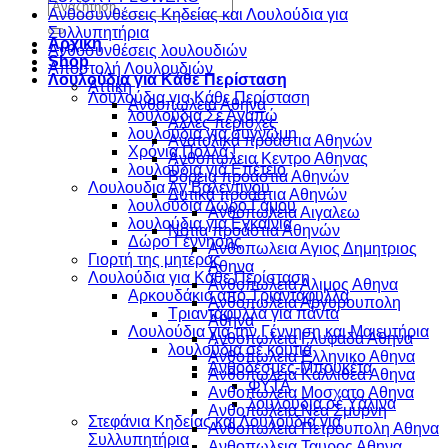
Αναζήτηση
Ανθοσυνθέσεις Κηδείας και Λουλούδια για
για:
Συλλυπητήρια
Αρχικη
Ανθοσυνθέσεις λουλουδιών
Shop
Αποστολή Λουλουδιών
Λουλούδια για Κάθε Περίσταση
Αττικη
Λουλούδια για Κάθε Περίσταση
Ανθοπωλεια Αθηνα
λουλούδια Σε Αγαπώ
Αλλες περιοχες
λουλούδια για συγνώμη
Ανατολικά προάστια Αθηνών
Χρόνια Πολλά !
Ανθοπωλεια Κεντρο Αθηνας
λουλούδια γιά Επέτειο
Βόρεια προάστια Αθηνών
Λουλουδια Αγ Βαλεντινου
Δυτικά προάστια Αθηνών
λουλούδια Δώρο Γάμου
Ανθοπωλεια Αιγαλεω
λουλούδια για Εγκαίνια
Νότια προάστια Αθηνών
Δώρο Γέννησης
Ανθοπωλεια Αγιος Δημητριος
Γιορτή της μητέρας
Αθηνα
Λουλούδια για Κάθε Περίσταση
Ανθοπωλεια Αλιμος Αθηνα
Αρκουδάκια από Τριαντάφυλλα
Ανθοπωλεια Αργυρουπολη
Τριαντάφυλλα για πάντα
Αθηνα
Λουλούδια για την Γέννηση και Μαιευτήρια
Ανθοπωλεια Γλυφαδα Αθηνα
λουλούδια σέ κουτιά
Ανθοπωλεια Ελληνικο Αθηνα
Ανθοδέσμες-Μπουκέτα
Ανθοπωλεια Καλλιθεα Αθηνα
ΦΥΤΑ
Ανθοπωλεια Μοσχατο Αθηνα
λουλούδια σέ Υάλινα
Ανθοπωλεια Νεα Σμυρνη
Στεφάνια Κηδείας και Λουλούδια για
Ανθοπωλεια Πετρουπολη Αθηνα
Συλλυπητήρια
Ανθοπωλεια Ταυρος Αθηνα