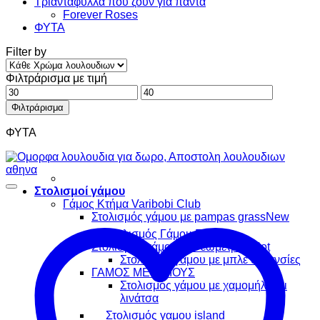
Τριαντάφυλλα που ζουν για πάντα
Forever Roses
ΦΥΤΑ
Filter by
Φιλτράρισμα με τιμή
Ελάχιστη
Μέγιστη
τιμή
τιμή
Φιλτράρισμα
ΦΥΤΑ
Στολισμοί γάμου
Γάμος Κτήμα Varibobi Club
Στολισμός γάμου με pampas grass
Στολισμός Γάμου Elegant
Στολισμός γάμου μέ Γεωμετρικά
Στολισμός γάμου με μπλέ ορτανσίες
ΓΑΜΟΣ ΜΕ ΗΛΙΟΥΣ
Στολισμός γάμου με χαμομήλι και
λινάτσα
Στολισμός γαμου island