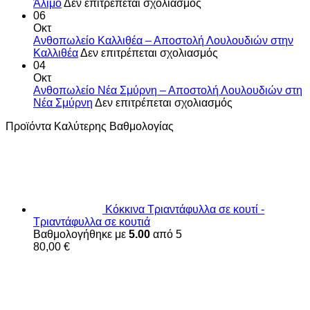
στο
Άλιμο
Δεν επιτρέπεται σχολιασμός
Λουλουδιών
Ανθοπωλείο
06
στη
Άλιμος
Οκτ
Γλυφάδα☎️
–
Ανθοπωλείο Καλλιθέα – Αποστολή Λουλουδιών στην
Αποστολή
στο
Καλλιθέα
Δεν επιτρέπεται σχολιασμός
Λουλουδιών
Ανθοπωλείο
04
στον
Καλλιθέα
Οκτ
Άλιμο
–
Ανθοπωλείο Νέα Σμύρνη – Αποστολή Λουλουδιών στη
Αποστολή
στο
Νέα Σμύρνη
Δεν επιτρέπεται σχολιασμός
Λουλουδιών
Ανθοπωλείο
Προϊόντα Καλύτερης Βαθμολογίας
στην
Νέα
Καλλιθέα
Σμύρνη
–
Αποστολή
Λουλουδιών
στη
Νέα
Κόκκινα Τριαντάφυλλα σε κουτί -
Σμύρνη
Τριαντάφυλλα σε κουτιά
Βαθμολογήθηκε με
5.00
από 5
80,00
€