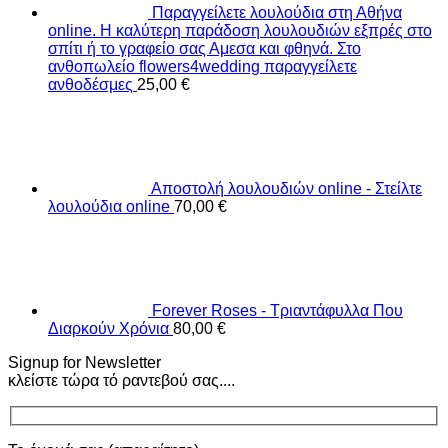
Παραγγείλετε λουλούδια στη Αθήνα
online. Η καλύτερη παράδοση λουλουδιών εξπρές στο
σπίτι ή το γραφείο σας Αμεσα και φθηνά. Στο
ανθοπωλείο flowers4wedding παραγγείλετε
ανθοδέσμες
25,00
€
Αποστολή λουλουδιών online - Στείλτε
λουλούδια online
70,00
€
Forever Roses - Τριαντάφυλλα Που
Διαρκούν Χρόνια
80,00
€
Signup for Newsletter
κλείστε τώρα τό ραντεβού σας....