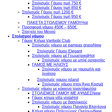
Στολισμός Γάμου τιμή 750 €
Στολισμός Γάμου τιμή 850 €
Στολισμός Γάμου τιμή 1200 €
Στολισμός Γάμου τιμή 950 €
ΠΑΚΕΤΑ ΣΤΟΛΙΣΜΟΥ ΓΑΜΟΥ
Προσφορά γάμου 450€ – 650€.
Στοιχείο του Μενού
Στολισμοί γάμου
Γάμος Κτήμα Varibobi Club
Στολισμός γάμου με pampas grass
Στολισμός Γάμου Elegant
Στολισμός γάμου μέ Γεωμετρικά
Στολισμός γάμου με μπλέ ορτανσίες
ΓΑΜΟΣ ΜΕ ΗΛΙΟΥΣ
Στολισμός γάμου με χαμομήλι και
λινάτσα
Στολισμός γαμου island
Στολισμός γάμου στον Άγιο Κοσμά
Στολισμός γάμου με κόκκινα τριαντάφυλλα
ΣΤΟΛΙΣΜΟΣ ΓΑΜΟΥ ΜΕ ΑΨΙΔΕΣ
Γάμος κτημα villa vista
Στολισμός γάμου με βασιλικούς
Στολισμός γάμου Παναγία Βλαχέρνα
Κτήμα γάμου Πολυχώρος Ονείρων