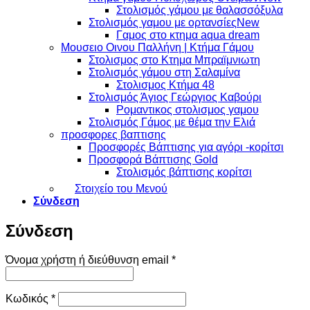
Στολισμός γάμου με θαλασσόξυλα
Στολισμός γαμου με ορτανσίες
Γαμος στο κτημα aqua dream
Μουσειο Οινου Παλλήνη | Κτήμα Γάμου
Στολισμος στο Κτημα Μπραϊμνιωτη
Στολισμός γάμου στη Σαλαμίνα
Στολισμος Κτήμα 48
Στολισμός Άγιος Γεώργιος Καβούρι
Ρομαντικος στολισμος γαμου
Στολισμός Γάμος με θέμα την Ελιά
προσφορες βαπτισης
Προσφορές Βάπτισης για αγόρι -κορίτσι
Προσφορά Βάπτισης Gold
Στολισμός βάπτισης κορίτσι
Στοιχείο του Μενού
Σύνδεση
Σύνδεση
Απαιτείται
Όνομα χρήστη ή διεύθυνση email
*
Απαιτείται
Κωδικός
*