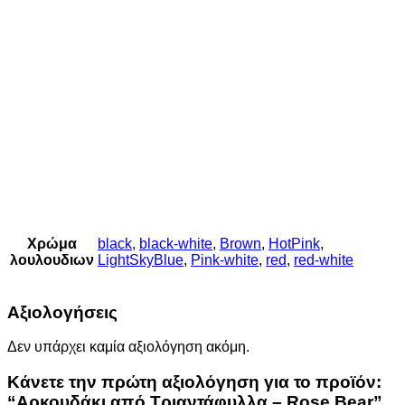
Χρώμα
black
,
black-white
,
Brown
,
HotPink
,
λουλουδιων
LightSkyBlue
,
Pink-white
,
red
,
red-white
Αξιολογήσεις
Δεν υπάρχει καμία αξιολόγηση ακόμη.
Κάνετε την πρώτη αξιολόγηση για το προϊόν:
“Αρκουδάκι από Τριαντάφυλλα – Rose Bear”