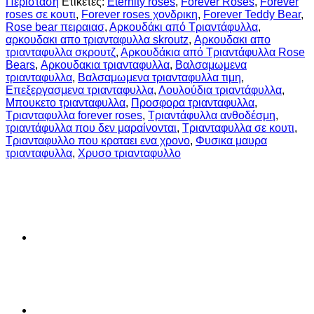
Περίσταση
Ετικέτες:
Eternity roses
,
Forever Roses
,
Forever
Bear
roses σε κουτι
,
Forever roses χονδρικη
,
Forever Teddy Bear
,
ποσότητα
Rose bear πειραιασ
,
Αρκουδάκι από Τριαντάφυλλα
,
αρκουδακι απο τριανταφυλλα skroutz
,
Αρκουδακι απο
τριανταφυλλα σκρουτζ
,
Αρκουδάκια από Τριαντάφυλλα Rose
Bears
,
Αρκουδακια τριανταφυλλα
,
Βαλσαμωμενα
τριανταφυλλα
,
Βαλσαμωμενα τριανταφυλλα τιμη
,
Επεξεργασμενα τριανταφυλλα
,
Λουλούδια τριαντάφυλλα
,
Μπουκετο τριανταφυλλα
,
Προσφορα τριανταφυλλα
,
Τριανταφυλλα forever roses
,
Τριαντάφυλλα ανθοδέσμη
,
τριαντάφυλλα που δεν μαραίνονται
,
Τριανταφυλλα σε κουτι
,
Τριανταφυλλο που κραταει ενα χρονο
,
Φυσικα μαυρα
τριανταφυλλα
,
Χρυσο τριανταφυλλο