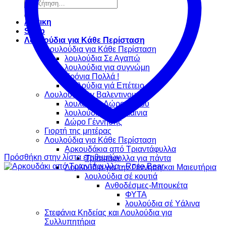
Αναζήτηση
για:
Αρχικη
Shop
Λουλούδια για Κάθε Περίσταση
Λουλούδια για Κάθε Περίσταση
λουλούδια Σε Αγαπώ
λουλούδια για συγνώμη
Χρόνια Πολλά !
λουλούδια γιά Επέτειο
Λουλουδια Αγ Βαλεντινου
λουλούδια Δώρο Γάμου
λουλούδια για Εγκαίνια
Δώρο Γέννησης
Γιορτή της μητέρας
Λουλούδια για Κάθε Περίσταση
Αρκουδάκια από Τριαντάφυλλα
Πρόσθήκη στην λίστα επιθυμιών
Τριαντάφυλλα για πάντα
Λουλούδια για την Γέννηση και Μαιευτήρια
λουλούδια σέ κουτιά
Ανθοδέσμες-Μπουκέτα
ΦΥΤΑ
λουλούδια σέ Υάλινα
Στεφάνια Κηδείας και Λουλούδια για
Συλλυπητήρια