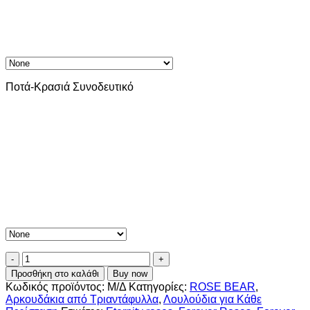
Ποτά-Κρασιά Συνοδευτικό
Αρκουδάκι
από
Προσθήκη στο καλάθι
Buy now
Τριαντάφυλλα
Κωδικός προϊόντος:
Μ/Δ
Κατηγορίες:
ROSE BEAR
,
-
Αρκουδάκια από Τριαντάφυλλα
,
Λουλούδια για Κάθε
Rose