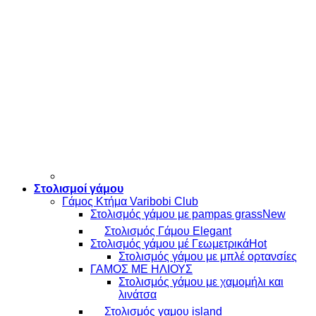
Στολισμοί γάμου
Γάμος Κτήμα Varibobi Club
Στολισμός γάμου με pampas grass
Στολισμός Γάμου Elegant
Στολισμός γάμου μέ Γεωμετρικά
Στολισμός γάμου με μπλέ ορτανσίες
ΓΑΜΟΣ ΜΕ ΗΛΙΟΥΣ
Στολισμός γάμου με χαμομήλι και
λινάτσα
Στολισμός γαμου island