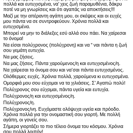
πολλά και ευτυχισμένα, να’ χεις ζωή παραμυθένια, δάκρυ
ποτέ να μη γνωρίσεις και ότι αγαπάς να αποκτήσεις!!!
Μαζί με την απέραντη αγάπη μου, οι σκέψεις και οι ευχές
μου πάντα να σε συντροφεύουν. Χρόνια πολλά και
ευτυχισμένα.
Μπορεί να μην το διάλεξες εσύ αλλά σου πάει. Να χαίρεσαι
το όνομα!
Να είσαι πολύχρονος (πολύχρονη) και να “ ναι πάντα η ζωή
σου γεμάτη ευτυχία.
Να μας ζήσεις.
Να μας ζήσεις. Πάντα χαρούμενος/η και ευτυχισμένος/η.
Να χαίρεσαι το όνομα σου και να’σαι πάντα ευτυχισμένος.
Ολόθερμες ευχές. Χρόνια πολλά, χαρούμενα κι ευτυχισμένα.
Ομορφιά μου σου εύχομαι να τα χιλιάσεις. Σ’ Αγαπώ πολύ!
Πολύχρονος σου εύχομαι, πάντα υγεία και ευτυχία.
Πολύχρονος/η και ευτυχισμένος/η.
Πολύχρονος/η.
Πολύχρονος/νη. Ευχόμαστε ολόψυχα υγεία και πρόοδο.
Χρόνια πολλά για την ονομαστική σου γιορτή. Με πολλή
αγάπη, οι γονείς σου.
Σήμερα γιορτάζει το πιο τέλειο όνομα του κόσμου. Χρόνια
σου πολλά λοιπόν!