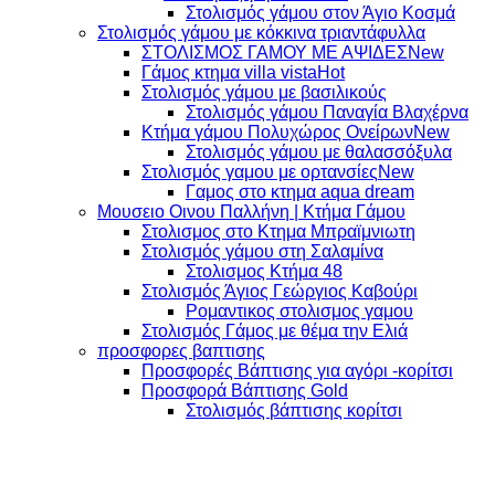
Στολισμός γάμου στον Άγιο Κοσμά
Στολισμός γάμου με κόκκινα τριαντάφυλλα
ΣΤΟΛΙΣΜΟΣ ΓΑΜΟΥ ΜΕ ΑΨΙΔΕΣ
Γάμος κτημα villa vista
Στολισμός γάμου με βασιλικούς
Στολισμός γάμου Παναγία Βλαχέρνα
Κτήμα γάμου Πολυχώρος Ονείρων
Στολισμός γάμου με θαλασσόξυλα
Στολισμός γαμου με ορτανσίες
Γαμος στο κτημα aqua dream
Μουσειο Οινου Παλλήνη | Κτήμα Γάμου
Στολισμος στο Κτημα Μπραϊμνιωτη
Στολισμός γάμου στη Σαλαμίνα
Στολισμος Κτήμα 48
Στολισμός Άγιος Γεώργιος Καβούρι
Ρομαντικος στολισμος γαμου
Στολισμός Γάμος με θέμα την Ελιά
προσφορες βαπτισης
Προσφορές Βάπτισης για αγόρι -κορίτσι
Προσφορά Βάπτισης Gold
Στολισμός βάπτισης κορίτσι