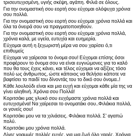
τρισευτυχισμένη, υγιής σκέψη, αγάπη. Φιλιά σε όλους.
Για την ονομαστική σου εορτή σου εύχομαι ολόψυχα χρόνια
σου πολλά.
Για την ονομαστική σου εορτή σου εύχομαι χρόνια πολλά και
όλα τα όνειρά σου να πραγματοποιηθούν.
Για την ονομαστική σου εορτή σου εύχομαι χρόνια πολλά,
χρόνια καλά, με υγεία, ευτυχία και ευημερία.
Εύχομαι αυτή η ξεχωριστή μέρα να σου χαρίσει ό,τι
επιθυμείς
Εύχομαι να χαίρεσαι το όνομα σου! Εύχομαι επίσης όσοι
προφέρουν το όνομα σου να είναι ευγνώμονες για το καλό
που θα τους έχεις κάνει, και τέλος εύχομαι να αξίζεις τόσο
πολύ ως άνθρωπος, ώστε κάποιος να θελήσει κάποτε να
βαφτίσει το παιδί του δίνοντάς του το δικό σου όνομα..!
Κάθε λουλούδι είναι και μια ευχή και εύχομαι κάθε μία της να
γίνει αληθινή. Χρόνια σου Πολλά!
Κοριτσάκι μας γλυκό σου ευχόμαστε χρόνια πολλά και
ευτυχισμένα! Να χαίρεσαι το ονοματάκι σου..Φιλάκια πολλά,
οι γονείς σου!
Κοριτσάκι μου να τα χιλιάσεις. Φιλάκια πολλά. Σ' αγαπώ
πολύ.
Κοριτσάκι μου χρόνια πολλά.
Λίγες γραμμές πολλές ευχές, για μια ζωή όλο χαρές. Χρόνια